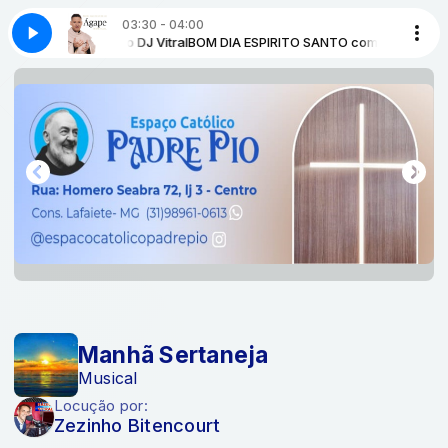
03:30 - 04:00
 com Locutor Auto DJ Vitral
R PADRE MARCELO ROSSI
 com Zezinho Bitencourt
Manhã Sertaneja com Zezinho Bitencourt
ANCORA DO AMOR PADRE MARCELO ROSSI
BOM DIA ESPIRITO SANTO com Locutor Auto 
Manhã Sertaneja
Musical
Locução por:
Zezinho Bitencourt