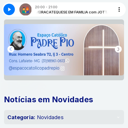
20:00 - 21:00
IA com JOTTA OLIVEIRA
A DA BSCJ
NO AR SANTA MISSA DA BSCJ
CATEQUESE EM FAMILIA com JOTTA OLIVEIRA
Notícias em Novidades
Categoria:
Novidades