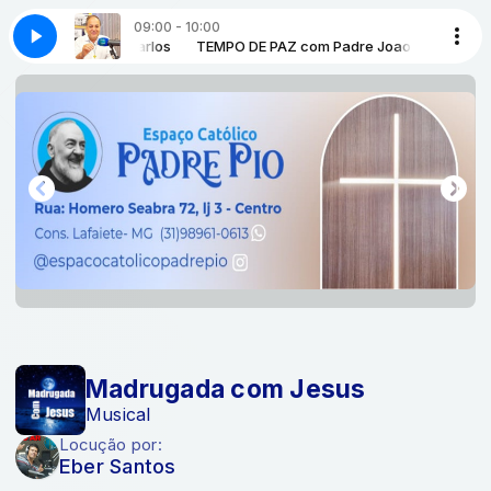
09:00 - 10:00
o-carlos-tempo-de-paz-bloco-1
com Padre Joao Carlos
TEMPO DE PAZ com Padre Joao Carlos
08-de-agosto-padre-joao-carlos-temp
Madrugada com Jesus
Musical
Locução por:
Eber Santos