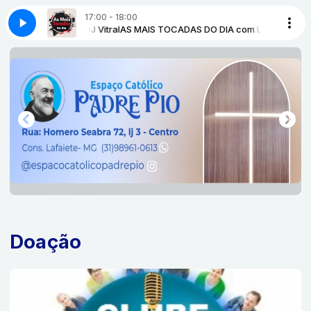
17:00 - 18:00
m Locutor Auto DJ Vitral
NISTERIO JOAO PAULO II
TERRA SECA AO VIVO MINISTERIO JOAO PAULO I
AS MAIS TOCADAS DO DIA com Locutor Auto DJ 
Doação